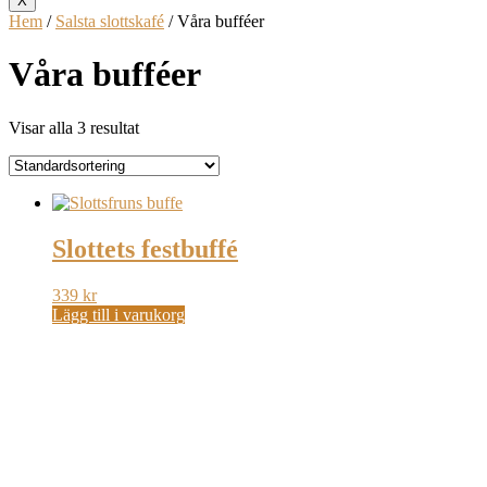
X
Hem
/
Salsta slottskafé
/ Våra bufféer
Våra bufféer
Visar alla 3 resultat
Slottets festbuffé
339
kr
Lägg till i varukorg