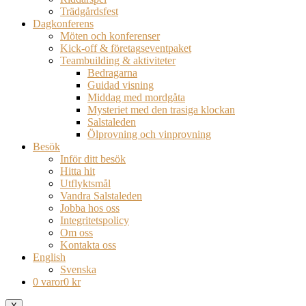
Trädgårdsfest
Dagkonferens
Möten och konferenser
Kick-off & företagseventpaket
Teambuilding & aktiviteter
Bedragarna
Guidad visning
Middag med mordgåta
Mysteriet med den trasiga klockan
Salstaleden
Ölprovning och vinprovning
Besök
Inför ditt besök
Hitta hit
Utflyktsmål
Vandra Salstaleden
Jobba hos oss
Integritetspolicy
Om oss
Kontakta oss
English
Svenska
0 varor
0 kr