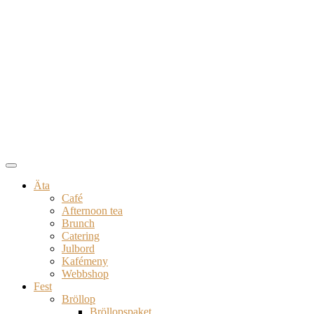
Äta
Café
Afternoon tea
Brunch
Catering
Julbord
Kafémeny
Webbshop
Fest
Bröllop
Bröllopspaket