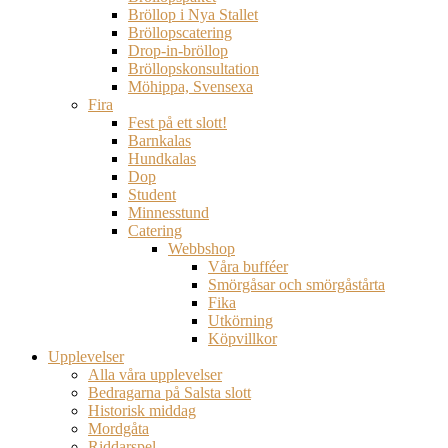
Bröllop i Nya Stallet
Bröllopscatering
Drop-in-bröllop
Bröllopskonsultation
Möhippa, Svensexa
Fira
Fest på ett slott!
Barnkalas
Hundkalas
Dop
Student
Minnesstund
Catering
Webbshop
Våra bufféer
Smörgåsar och smörgåstårta
Fika
Utkörning
Köpvillkor
Upplevelser
Alla våra upplevelser
Bedragarna på Salsta slott
Historisk middag
Mordgåta
Riddarspel