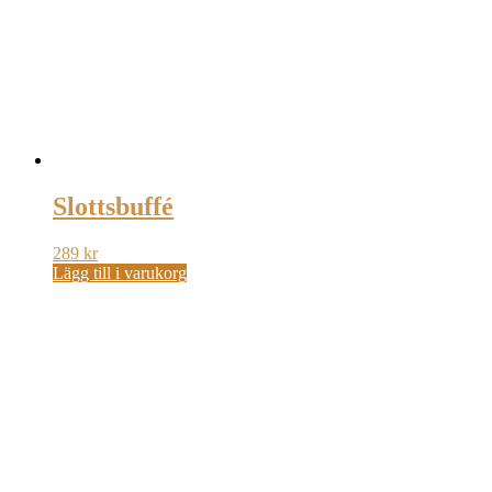
Slottsbuffé
289
kr
Lägg till i varukorg