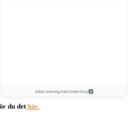
ör du det
här.