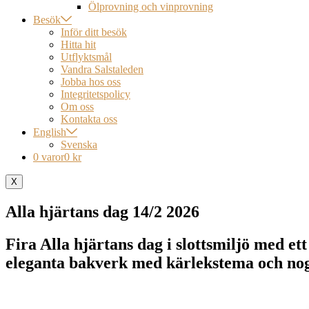
Ölprovning och vinprovning
Besök
Inför ditt besök
Hitta hit
Utflyktsmål
Vandra Salstaleden
Jobba hos oss
Integritetspolicy
Om oss
Kontakta oss
English
Svenska
0 varor
0 kr
X
Alla hjärtans dag 14/2 2026
Fira Alla hjärtans dag i slottsmiljö med et
eleganta bakverk med kärlekstema och nogg