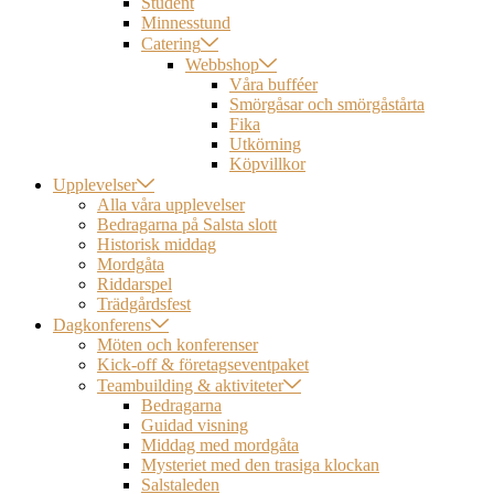
Student
Minnesstund
Catering
Webbshop
Våra bufféer
Smörgåsar och smörgåstårta
Fika
Utkörning
Köpvillkor
Upplevelser
Alla våra upplevelser
Bedragarna på Salsta slott
Historisk middag
Mordgåta
Riddarspel
Trädgårdsfest
Dagkonferens
Möten och konferenser
Kick-off & företagseventpaket
Teambuilding & aktiviteter
Bedragarna
Guidad visning
Middag med mordgåta
Mysteriet med den trasiga klockan
Salstaleden