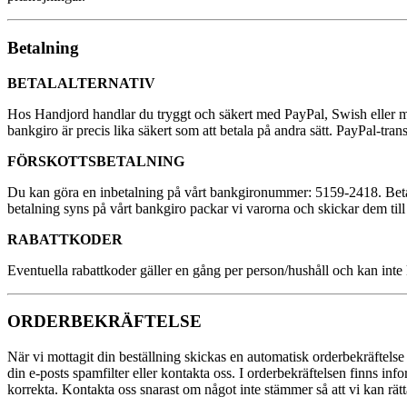
Betalning
BETALALTERNATIV
Hos Handjord handlar du tryggt och säkert med PayPal, Swish eller med f
bankgiro är precis lika säkert som att betala på andra sätt. PayPal-tra
FÖRSKOTTSBETALNING
Du kan göra en inbetalning på vårt bankgironummer: 5159-2418. Betal
betalning syns på vårt bankgiro packar vi varorna och skickar dem till
RABATTKODER
Eventuella rabattkoder gäller en gång per person/hushåll och kan in
ORDERBEKRÄFTELSE
När vi mottagit din beställning skickas en automatisk orderbekräftelse 
din e-posts spamfilter eller kontakta oss. I orderbekräftelsen finns inf
korrekta. Kontakta oss snarast om något inte stämmer så att vi kan rätta 