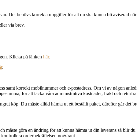
. Det behövs korrekta uppgifter för att du ska kunna bli aviserad när di
ller via brev.
vägen. Klicka på länken
här
.
är
.
ess samt korrekt mobilnummer och e-postadress. Om vi av någon anledning 
köpesumma, för att täcka våra administrativa kostnader, frakt och returfra
at köp. Du måste alltid hämta ut ett beställt paket, därefter går det bra 
åste göra en ändring för att kunna hämta ut din leverans så blir du deb
h kontrollera orderbekräftelsen noggrant.