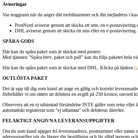
Aviseringar
Var noggrann när du anger ditt mobilnummer och din mejladress i kassan
PostNord aviserar genom att skicka ett sms, en e-postavisering e
DHL aviserar genom att skicka ett sms eller en e-postavisering.
SPÅRA GODS
Här kan du spåra paket som är skickat med posten:
Med tjänsten ”Spåra brev, paket och pall” kan du följa paketet hela 
Här kan du spåra paket som är skickat med DHL. Klicka på länken
h
OUTLÖSTA PAKET
Det är upp till dig som kund att ange en giltig och korrekt leveransadr
förbehåller vi oss rätten att debitera en avgift på 250 kronor, oavsett 
Observera att en ej uthämtad försändelse INTE gäller som retur eller ångr
automatiskt registrerat som ”ej uthämtat” och debiteras därefter.
FELAKTIGT ANGIVNA LEVERANSUPPGIFTER
Om du som kund uppger fel leveransadress, postnummer eller namn och m
adressuppgifter när du lägger din beställning och läs alltid igenom oc