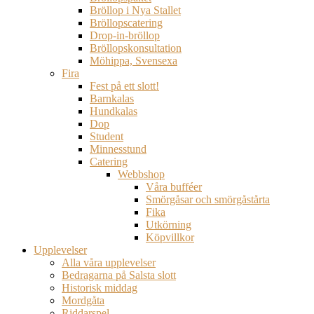
Bröllop i Nya Stallet
Bröllopscatering
Drop-in-bröllop
Bröllopskonsultation
Möhippa, Svensexa
Fira
Fest på ett slott!
Barnkalas
Hundkalas
Dop
Student
Minnesstund
Catering
Webbshop
Våra bufféer
Smörgåsar och smörgåstårta
Fika
Utkörning
Köpvillkor
Upplevelser
Alla våra upplevelser
Bedragarna på Salsta slott
Historisk middag
Mordgåta
Riddarspel