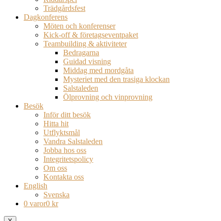
Trädgårdsfest
Dagkonferens
Möten och konferenser
Kick-off & företagseventpaket
Teambuilding & aktiviteter
Bedragarna
Guidad visning
Middag med mordgåta
Mysteriet med den trasiga klockan
Salstaleden
Ölprovning och vinprovning
Besök
Inför ditt besök
Hitta hit
Utflyktsmål
Vandra Salstaleden
Jobba hos oss
Integritetspolicy
Om oss
Kontakta oss
English
Svenska
0 varor
0 kr