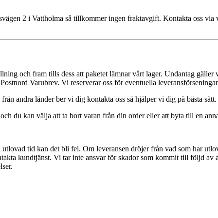
psvägen 2 i Vattholma så tillkommer ingen fraktavgift. Kontakta oss via
lning och fram tills dess att paketet lämnar vårt lager. Undantag gäller 
ostnord Varubrev. Vi reserverar oss för eventuella leveransförseningar
från andra länder ber vi dig kontakta oss så hjälper vi dig på bästa sätt.
ch du kan välja att ta bort varan från din order eller att byta till en anna
lt i utlovad tid kan det bli fel. Om leveransen dröjer från vad som har ut
akta kundtjänst. Vi tar inte ansvar för skador som kommit till följd av a
lser.