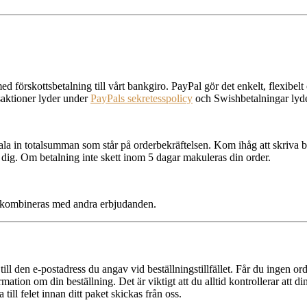
örskottsbetalning till vårt bankgiro. PayPal gör det enkelt, flexibelt oc
nsaktioner lyder under
PayPals sekretesspolicy
och Swishbetalningar lyd
a in totalsumman som står på orderbekräftelsen. Kom ihåg att skriva 
 dig. Om betalning inte skett inom 5 dagar makuleras din order.
te kombineras med andra erbjudanden.
till den e-postadress du angav vid beställningstillfället. Får du ingen o
ormation om din beställning. Det är viktigt att du alltid kontrollerar att 
till felet innan ditt paket skickas från oss.