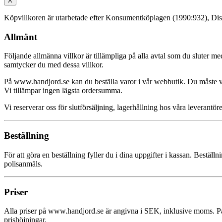
X
Köpvillkoren är utarbetade efter Konsumentköplagen (1990:932), Di
Allmänt
Följande allmänna villkor är tillämpliga på alla avtal som du slute
samtycker du med dessa villkor.
På www.handjord.se kan du beställa varor i vår webbutik. Du måste v
Vi tillämpar ingen lägsta ordersumma.
Vi reserverar oss för slutförsäljning, lagerhållning hos våra leverantör
Beställning
För att göra en beställning fyller du i dina uppgifter i kassan. Bestä
polisanmäls.
Priser
Alla priser på www.handjord.se är angivna i SEK, inklusive moms. På al
prishöjningar.