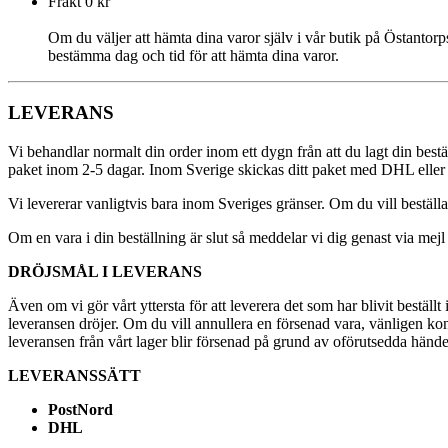
Frakt 0 kr
Om du väljer att hämta dina varor själv i vår butik på Östantor
bestämma dag och tid för att hämta dina varor.
LEVERANS
Vi behandlar normalt din order inom ett dygn från att du lagt din bestäl
paket inom 2-5 dagar. Inom Sverige skickas ditt paket med DHL eller P
Vi levererar vanligtvis bara inom Sveriges gränser. Om du vill beställa 
Om en vara i din beställning är slut så meddelar vi dig genast via mejl o
DRÖJSMÅL I LEVERANS
Även om vi gör vårt yttersta för att leverera det som har blivit bestäl
leveransen dröjer. Om du vill annullera en försenad vara, vänligen kont
leveransen från vårt lager blir försenad på grund av oförutsedda hände
LEVERANSSÄTT
PostNord
DHL