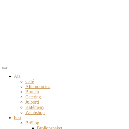
Äta
Café
Afternoon tea
Brunch
Catering
Julbord
Kafémeny
Webbshop
Fest
Bröllop
Bröllopspaket