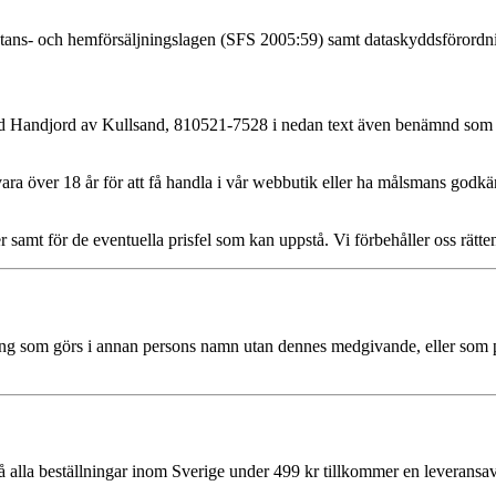
stans- och hemförsäljningslagen (SFS 2005:59) samt dataskyddsförordn
r med Handjord av Kullsand, 810521-7528 i nedan text även benämnd som
ara över 18 år för att få handla i vår webbutik eller ha målsmans godk
er samt för de eventuella prisfel som kan uppstå. Vi förbehåller oss rätt
llning som görs i annan persons namn utan dennes medgivande, eller som 
la beställningar inom Sverige under 499 kr tillkommer en leveransavgift