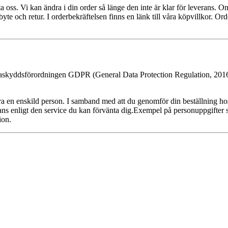
oss. Vi kan ändra i din order så länge den inte är klar för leverans. Om
 byte och retur. I orderbekräftelsen finns en länk till våra köpvillkor. Or
taskyddsförordningen GDPR (General Data Protection Regulation, 2016/679
era en enskild person. I samband med att du genomför din beställning ho
erans enligt den service du kan förvänta dig.Exempel på personuppgifter
ion.