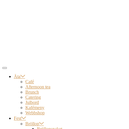
Äta
Café
Afternoon tea
Brunch
Catering
Julbord
Kafémeny
Webbshop
Fest
Bröllop
Bröllopspaket