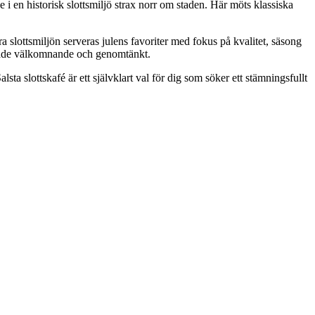
 i en historisk slottsmiljö strax norr om staden. Här möts klassiska
 slottsmiljön serveras julens favoriter med fokus på kvalitet, säsong
s både välkomnande och genomtänkt.
ta slottskafé är ett självklart val för dig som söker ett stämningsfullt