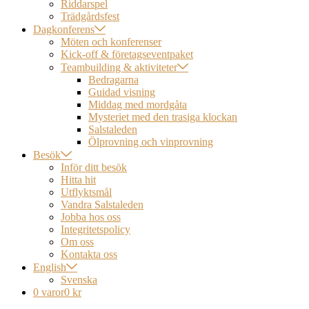
Riddarspel
Trädgårdsfest
Dagkonferens
Möten och konferenser
Kick-off & företagseventpaket
Teambuilding & aktiviteter
Bedragarna
Guidad visning
Middag med mordgåta
Mysteriet med den trasiga klockan
Salstaleden
Ölprovning och vinprovning
Besök
Inför ditt besök
Hitta hit
Utflyktsmål
Vandra Salstaleden
Jobba hos oss
Integritetspolicy
Om oss
Kontakta oss
English
Svenska
0 varor
0 kr