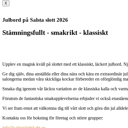
X
Julbord på Salsta slott 2026
Stämningsfullt - smakrikt - klassiskt
Upplev en magisk kväll på slottet med ett klassiskt, läckert julbord. Nju
Ge dig själv, dina anställda eller dina nära och kära en extraordinär j
salongerna medan våra skickliga kockar förbereder en oförglömlig ma
Smaka dig igenom vår läckra variation av de klassiska kalla och varma
Förutom de fantastiska smakupplevelserna erbjuder vi också enastående
Vi ser fram emot att välkomna dig till vårt slott och göra din jul alldel
Kontakta oss för bokning för företag och större grupper:
info@salstaslottskafe.se