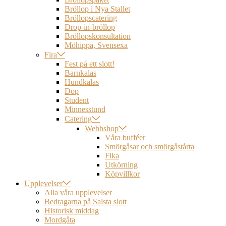
Bröllop i Nya Stallet
Bröllopscatering
Drop-in-bröllop
Bröllopskonsultation
Möhippa, Svensexa
Fira
Fest på ett slott!
Barnkalas
Hundkalas
Dop
Student
Minnesstund
Catering
Webbshop
Våra bufféer
Smörgåsar och smörgåstårta
Fika
Utkörning
Köpvillkor
Upplevelser
Alla våra upplevelser
Bedragarna på Salsta slott
Historisk middag
Mordgåta