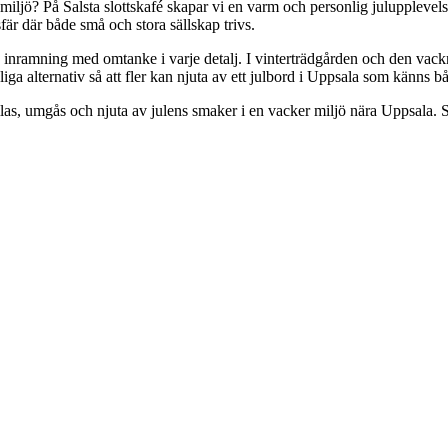
miljö? På Salsta slottskafé skapar vi en varm och personlig julupplevelse
r där både små och stora sällskap trivs.
inramning med omtanke i varje detalj. I vinterträdgården och den vackra
liga alternativ så att fler kan njuta av ett julbord i Uppsala som känn
las, umgås och njuta av julens smaker i en vacker miljö nära Uppsala. Sals