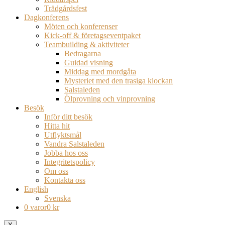
Trädgårdsfest
Dagkonferens
Möten och konferenser
Kick-off & företagseventpaket
Teambuilding & aktiviteter
Bedragarna
Guidad visning
Middag med mordgåta
Mysteriet med den trasiga klockan
Salstaleden
Ölprovning och vinprovning
Besök
Inför ditt besök
Hitta hit
Utflyktsmål
Vandra Salstaleden
Jobba hos oss
Integritetspolicy
Om oss
Kontakta oss
English
Svenska
0 varor
0 kr