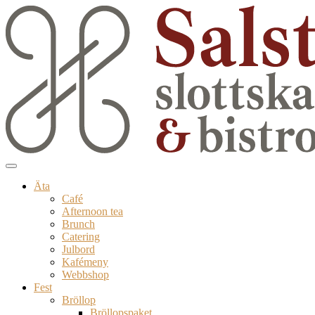
Äta
Café
Afternoon tea
Brunch
Catering
Julbord
Kafémeny
Webbshop
Fest
Bröllop
Bröllopspaket