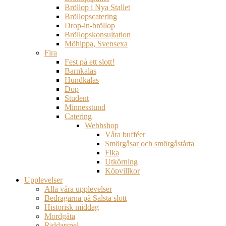
Bröllop i Nya Stallet
Bröllopscatering
Drop-in-bröllop
Bröllopskonsultation
Möhippa, Svensexa
Fira
Fest på ett slott!
Barnkalas
Hundkalas
Dop
Student
Minnesstund
Catering
Webbshop
Våra bufféer
Smörgåsar och smörgåstårta
Fika
Utkörning
Köpvillkor
Upplevelser
Alla våra upplevelser
Bedragarna på Salsta slott
Historisk middag
Mordgåta
Riddarspel