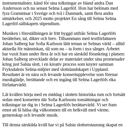
instrumentalister, känd för sina tolkningar av bland andra Dan
Andersson och nu senast Selma Lagerlöf. Hon har belönats med
fyra Grammisar i Sverige och två i Danmark, samt flera andra
utmärkelser, och 2025 motto projektet En sång till Selma Selma
Lagerlöf-sällskapets stipendium.
Musiken i föreställningen är fritt byggd utifrån Selma Lagerlöfs
berättelser, tal, dikter och brev. Tillsammans med textförfattaren
Johan Salberg har Sofia Karlsson låtit teman ur Selmas värld – alltid
aktuella för människan, då som nu – ta form i nya sånger. Arbetet
har vuxit fram under flera år och har en särskild förankring i platsen:
Johan Salberg utvecklade delar av materialet under sina promenader
kring just Salsta slott, i en kreativ process som knyter samman
Fryksdalens Selma-miljöer med slottslandskapet i Uppland.
Resultatet är en nära och levande konsertupplevelse som förenar
musikglädje, berättande och en ingång till Selma Lagerlöfs rika
författarvärld.
Låt kvällen börja med en middag i slottets historiska rum och fortsätt
sedan med konserten där Sofia Karlssons tonsättningar och
tolkningar tar dig in i Selma Lagerlöfs berättarvärld. Vi ser fram
emot att få hälsa dig välkommen till en helkväll med värme,
gemenskap och levande musik.
Till denna särskilda kväll har vi på Salsta slottsrestaurang skapat en