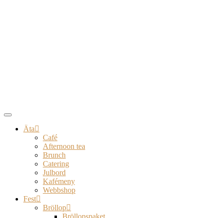
Äta
Café
Afternoon tea
Brunch
Catering
Julbord
Kafémeny
Webbshop
Fest
Bröllop
Bröllopspaket