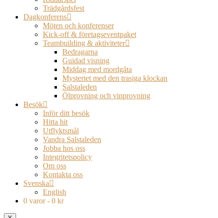
Trädgårdsfest
Dagkonferens
Möten och konferenser
Kick-off & företagseventpaket
Teambuilding & aktiviteter
Bedragarna
Guidad visning
Middag med mordgåta
Mysteriet med den trasiga klockan
Salstaleden
Ölprovning och vinprovning
Besök
Inför ditt besök
Hitta hit
Utflyktsmål
Vandra Salstaleden
Jobba hos oss
Integritetspolicy
Om oss
Kontakta oss
Svenska
English
0 varor
0 kr