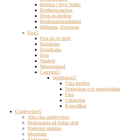
Bröllop i Nya Stallet
Bröllopscatering
Drop-in-bröllop
Bröllopskonsultation
Möhippa, Svensexa
Fira
Fest på ett slott!
Barnkalas
Hundkalas
Dop
Student
Minnesstund
Catering
Webbshop
Våra bufféer
Smörgåsar och smörgåstårta
Fika
Utkörning
Köpvillkor
Upplevelser
Alla våra upplevelser
Bedragarna på Salsta slott
Historisk middag
Mordgåta
Riddarspel