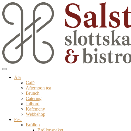
Äta
Café
Afternoon tea
Brunch
Catering
Julbord
Kafémeny
Webbshop
Fest
Bröllop
Bröllopspaket