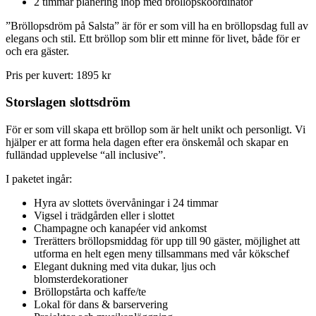
2 timmar planering ihop med bröllopskoordinator
”Bröllopsdröm på Salsta” är för er som vill ha en bröllopsdag full av
elegans och stil. Ett bröllop som blir ett minne för livet, både för er
och era gäster.
Pris per kuvert: 1895 kr
Storslagen slottsdröm
För er som vill skapa ett bröllop som är helt unikt och personligt. Vi
hjälper er att forma hela dagen efter era önskemål och skapar en
fulländad upplevelse “all inclusive”.
I paketet ingår:
Hyra av slottets övervåningar i 24 timmar
Vigsel i trädgården eller i slottet
Champagne och kanapéer vid ankomst
Trerätters bröllopsmiddag för upp till 90 gäster, möjlighet att
utforma en helt egen meny tillsammans med vår kökschef
Elegant dukning med vita dukar, ljus och
blomsterdekorationer
Bröllopstårta och kaffe/te
Lokal för dans & barservering