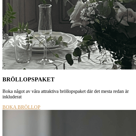
BRÖLLOPSPAKET
Boka något av våra attraktiva bröllopspaket där det mesta redan är
inkluderat
BOKA BRÖLLOP