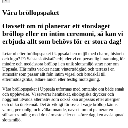
X
Våra bröllopspaket
Oavsett om ni planerar ett storslaget
bröllop eller en intim ceremoni, så kan vi
erbjuda allt som behövs för er stora dag!
Letar ni efter bröllopspaket i Uppsala i en miljö med charm, historia
och lugn? På Salsta slottskafé erbjuder vi en personlig inramning för
mindre och medelstora bröllop i en unik slottsmiljö strax norr om
Uppsala. Här möts vacker natur, vinterträdgård och terrass i en
atmosfär som passar allt från intim vigsel och brudskål till
eftermiddagsfika, lättare lunch eller festlig mottagning.
Våra bröllopspaket i Uppsala utformas med omtanke om både smak
och upplevelse. Vi serverar hembakat, ekologiska drycker och
noggrant utvalda alternativ som också kan anpassas efter allergier
och olika önskemål. Det är viktigt för oss att varje bröllop känns
varmt, personligt och välkomnande, oavsett om ni planerar en
stillsam samling med de närmaste eller en större dag i en avslappnad
slottsmiljö.