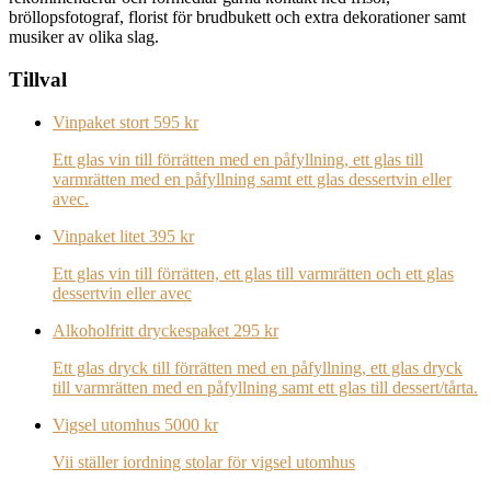
bröllopsfotograf, florist för brudbukett och extra dekorationer samt
musiker av olika slag.
Tillval
Vinpaket stort
595 kr
Ett glas vin till förrätten med en påfyllning, ett glas till
varmrätten med en påfyllning samt ett glas dessertvin eller
avec.
Vinpaket litet
395 kr
Ett glas vin till förrätten, ett glas till varmrätten och ett glas
dessertvin eller avec
Alkoholfritt dryckespaket
295 kr
Ett glas dryck till förrätten med en påfyllning, ett glas dryck
till varmrätten med en påfyllning samt ett glas till dessert/tårta.
Vigsel utomhus
5000 kr
Vii ställer iordning stolar för vigsel utomhus