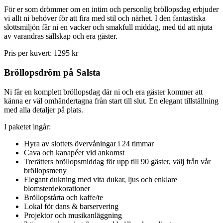
För er som drömmer om en intim och personlig bröllopsdag erbjuder
vi allt ni behöver för att fira med stil och närhet. I den fantastiska
slottsmiljön får ni en vacker och smakfull middag, med tid att njuta
av varandras sällskap och era gäster.
Pris per kuvert: 1295 kr
Bröllopsdröm på Salsta
Ni får en komplett bröllopsdag där ni och era gäster kommer att
känna er väl omhändertagna från start till slut. En elegant tillställning
med alla detaljer på plats.
I paketet ingår:
Hyra av slottets övervåningar i 24 timmar
Cava och kanapéer vid ankomst
Trerätters bröllopsmiddag för upp till 90 gäster, välj från vår
bröllopsmeny
Elegant dukning med vita dukar, ljus och enklare
blomsterdekorationer
Bröllopstårta och kaffe/te
Lokal för dans & barservering
Projektor och musikanläggning