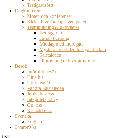
Trädgårdsfest
Dagkonferens
Möten och konferenser
Kick-off & företagseventpaket
Teambuilding & aktiviteter
Bedragarna
Guidad visning
Middag med mordgåta
Mysteriet med den trasiga klockan
Salstaleden
Ölprovning och vinprovning
Besök
Inför ditt besök
Hitta hit
Utflyktsmål
Vandra Salstaleden
Jobba hos oss
Integritetspolicy
Om oss
Kontakta oss
Svenska
English
0 varor
0 kr