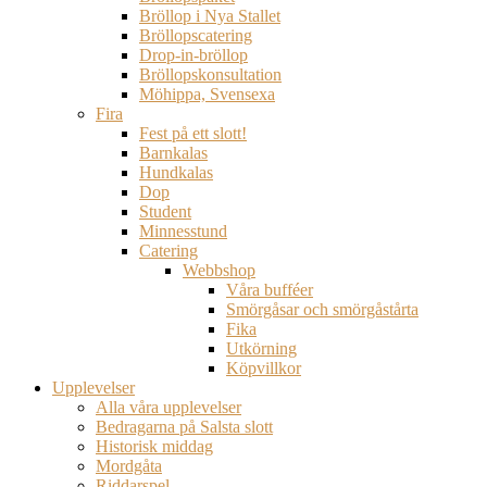
Bröllop i Nya Stallet
Bröllopscatering
Drop-in-bröllop
Bröllopskonsultation
Möhippa, Svensexa
Fira
Fest på ett slott!
Barnkalas
Hundkalas
Dop
Student
Minnesstund
Catering
Webbshop
Våra bufféer
Smörgåsar och smörgåstårta
Fika
Utkörning
Köpvillkor
Upplevelser
Alla våra upplevelser
Bedragarna på Salsta slott
Historisk middag
Mordgåta
Riddarspel