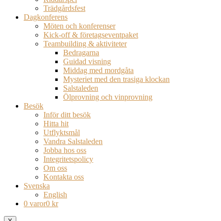
Trädgårdsfest
Dagkonferens
Möten och konferenser
Kick-off & företagseventpaket
Teambuilding & aktiviteter
Bedragarna
Guidad visning
Middag med mordgåta
Mysteriet med den trasiga klockan
Salstaleden
Ölprovning och vinprovning
Besök
Inför ditt besök
Hitta hit
Utflyktsmål
Vandra Salstaleden
Jobba hos oss
Integritetspolicy
Om oss
Kontakta oss
Svenska
English
0 varor
0 kr