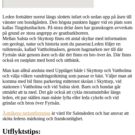
Leden fortsätter norrut längs slottets infart och sedan upp på åsen till
vänster om bondgården. Den högsta punkten ligger vid en plats som
kallas Tingshusbacken. På stora delar åsen har granskogen avverkats
på grund av stora angrepp av granbarkborren.
Mellan Salsta och Skyttorp finns ett antal skyltar med information
om geologi, natur och historia som du passerar.Leden följer en
rullstensås, kallad Vattholmaåsen, genom hagmarken ner till där
Fyrisån skär genom åsen och där det finns en bro över ån. Där finns
också en rastplats med bord och sittbänk.
Man kan alltså ansluta med Upptåget både i Skyttorp och Vattholma
och välja vilken vandringsriktning som passar er bäst. Väljer man att
komma med bil finns parkering mittemot skolan i Skyttorp, vid
stationen i Vattholma och vid Salsta slott. Barn och hundar går
utmärkt att ta med. Det går också att cykla mountainbike längs
leden, ett par ställen man måste lyfta eller leda cykeln och vid
grindar och bron över Fyrisån.
Åstråkens turismförening
är värd för Salstaleden och har ansvar att
sköta ledens märkning och framkomlighet.
Utflyktstips: