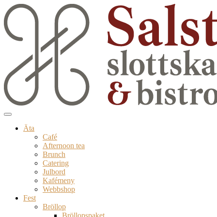
Äta
Café
Afternoon tea
Brunch
Catering
Julbord
Kafémeny
Webbshop
Fest
Bröllop
Bröllopspaket