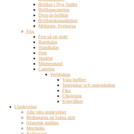
Bröllop i Nya Stallet
Bröllopscatering
Drop-in-bröllop
Bröllopskonsultation
Möhippa, Svensexa
Fira
Fest på ett slott!
Barnkalas
Hundkalas
Dop
Student
Minnesstund
Catering
Webbshop
Våra bufféer
Smörgåsar och smörgåstårta
Fika
Utkörning
Köpvillkor
Upplevelser
Alla våra upplevelser
Bedragarna på Salsta slott
Historisk middag
Mordgåta
Riddarspel