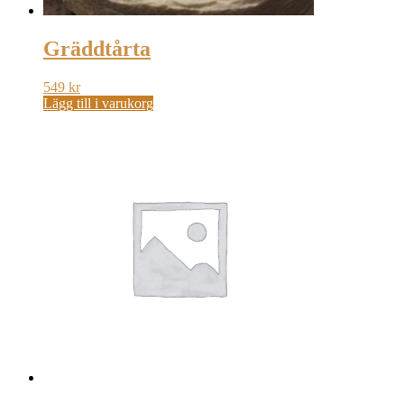
Gräddtårta
549
kr
Lägg till i varukorg