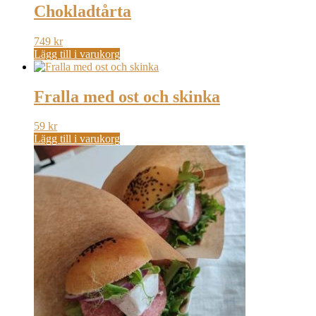
Chokladtårta
749
kr
Lägg till i varukorg
Fralla med ost och skinka
59
kr
Lägg till i varukorg