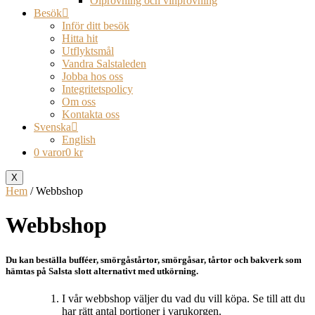
Ölprovning och vinprovning
Besök
Inför ditt besök
Hitta hit
Utflyktsmål
Vandra Salstaleden
Jobba hos oss
Integritetspolicy
Om oss
Kontakta oss
Svenska
English
0 varor
0 kr
X
Hem
/ Webbshop
Webbshop
Du kan beställa bufféer, smörgåstårtor, smörgåsar, tårtor och bakverk som
hämtas på Salsta slott alternativt med utkörning.
I vår webbshop väljer du vad du vill köpa. Se till att du
har rätt antal portioner i varukorgen.