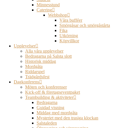
Minnesstund
Catering
Webbshop
Våra bufféer
Smörgåsar och smörgåstårta
Fika
Utkörning
Köpvillkor
Upplevelser
Alla våra upplevelser
Bedragarna på Salsta slott
Historisk middag
Mordgåta
Riddarspel
Trädgårdsfest
Dagkonferens
Möten och konferenser
Kick-off & företagseventpaket
Teambuilding & aktiviteter
Bedragarna
Guidad visning
Middag med mordgåta
Mysteriet med den trasiga klockan
Salstaleden