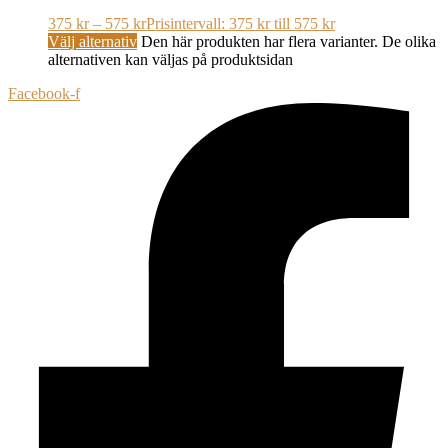
375
kr
–
575
kr
Prisintervall: 375 kr till 575 kr
Välj alternativ
Den här produkten har flera varianter. De olika
alternativen kan väljas på produktsidan
Facebook-f