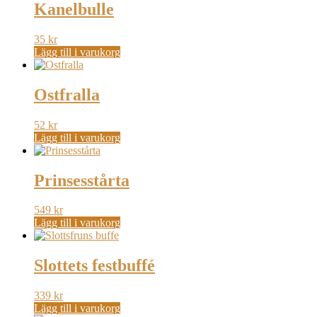
Kanelbulle
35
kr
Lägg till i varukorg
Ostfralla
52
kr
Lägg till i varukorg
Prinsesstårta
549
kr
Lägg till i varukorg
Slottets festbuffé
339
kr
Lägg till i varukorg