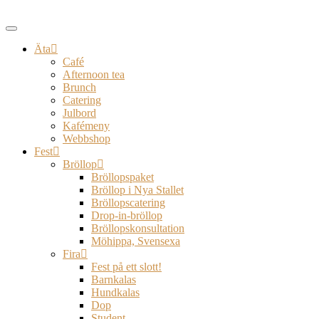
Äta
Café
Afternoon tea
Brunch
Catering
Julbord
Kafémeny
Webbshop
Fest
Bröllop
Bröllopspaket
Bröllop i Nya Stallet
Bröllopscatering
Drop-in-bröllop
Bröllopskonsultation
Möhippa, Svensexa
Fira
Fest på ett slott!
Barnkalas
Hundkalas
Dop
Student