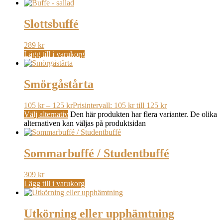
Slottsbuffé
289
kr
Lägg till i varukorg
Smörgåstårta
105
kr
–
125
kr
Prisintervall: 105 kr till 125 kr
Välj alternativ
Den här produkten har flera varianter. De olika
alternativen kan väljas på produktsidan
Sommarbuffé / Studentbuffé
309
kr
Lägg till i varukorg
Utkörning eller upphämtning