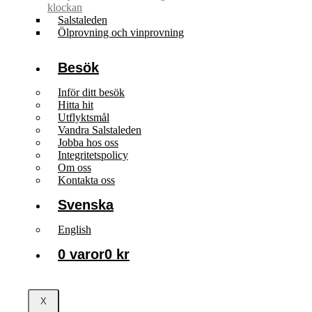
klockan
Salstaleden
Ölprovning och vinprovning
Besök
Inför ditt besök
Hitta hit
Utflyktsmål
Vandra Salstaleden
Jobba hos oss
Integritetspolicy
Om oss
Kontakta oss
Svenska
English
0 varor
0 kr
X