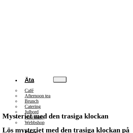
Äta
Café
Afternoon tea
Brunch
Catering
Julbord
Mysteriet med den trasiga klockan
Kafémeny
Webbshop
Lös mysteriet med den trasiga klockan på