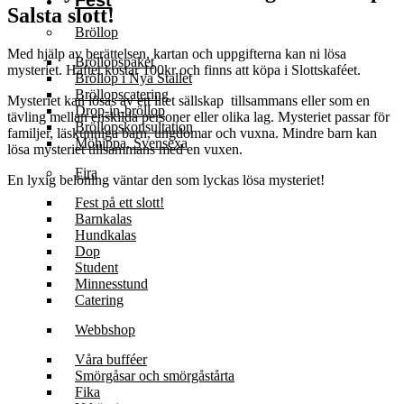
Fest
Salsta slott!
Bröllop
Med hjälp av berättelsen, kartan och uppgifterna kan ni lösa
Bröllopspaket
mysteriet. Häftet kostar 100kr och finns att köpa i Slottskaféet.
Bröllop i Nya Stallet
Bröllopscatering
Mysteriet kan lösas av ett litet sällskap tillsammans eller som en
Drop-in-bröllop
tävling mellan enskilda personer eller olika lag. Mysteriet passar för
Bröllopskonsultation
familjer, läskunniga barn, ungdomar och vuxna. Mindre barn kan
Möhippa, Svensexa
lösa mysteriet tillsammans med en vuxen.
Fira
En lyxig belöning väntar den som lyckas lösa mysteriet!
Fest på ett slott!
Barnkalas
Hundkalas
Dop
Student
Minnesstund
Catering
Webbshop
Våra bufféer
Smörgåsar och smörgåstårta
Fika