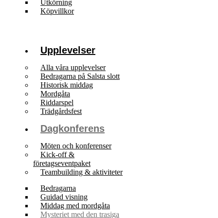
Utkörning
Köpvillkor
Upplevelser
Alla våra upplevelser
Bedragarna på Salsta slott
Historisk middag
Mordgåta
Riddarspel
Trädgårdsfest
Dagkonferens
Möten och konferenser
Kick-off &
företagseventpaket
Teambuilding & aktiviteter
Bedragarna
Guidad visning
Middag med mordgåta
Mysteriet med den trasiga