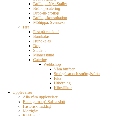
Bröllop i Nya Stallet
Bröllopscatering
Drop-in-bröllop
Bröllopskonsultation
Möhippa, Svensexa
Fira
Fest på ett slott!
Barnkalas
Hundkalas
Dop
Student
Minnesstund
Catering
Webbshop
Våra bufféer
Smörgåsar och smörgåstårta
Fika
Utkörning
Köpvillkor
Upplevelser
Alla våra upplevelser
Bedragarna på Salsta slott
Historisk middag
Mordgåta
Riddarspel