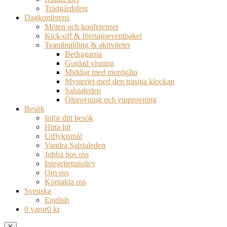
Trädgårdsfest
Dagkonferens
Möten och konferenser
Kick-off & företagseventpaket
Teambuilding & aktiviteter
Bedragarna
Guidad visning
Middag med mordgåta
Mysteriet med den trasiga klockan
Salstaleden
Ölprovning och vinprovning
Besök
Inför ditt besök
Hitta hit
Utflyktsmål
Vandra Salstaleden
Jobba hos oss
Integritetspolicy
Om oss
Kontakta oss
Svenska
English
0 varor
0 kr