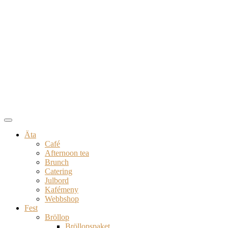
Äta
Café
Afternoon tea
Brunch
Catering
Julbord
Kafémeny
Webbshop
Fest
Bröllop
Bröllopspaket