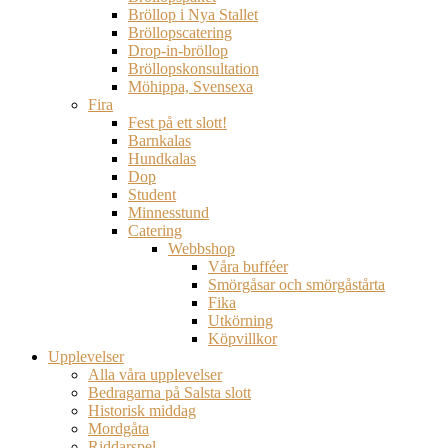
Bröllop i Nya Stallet
Bröllopscatering
Drop-in-bröllop
Bröllopskonsultation
Möhippa, Svensexa
Fira
Fest på ett slott!
Barnkalas
Hundkalas
Dop
Student
Minnesstund
Catering
Webbshop
Våra bufféer
Smörgåsar och smörgåstårta
Fika
Utkörning
Köpvillkor
Upplevelser
Alla våra upplevelser
Bedragarna på Salsta slott
Historisk middag
Mordgåta
Riddarspel