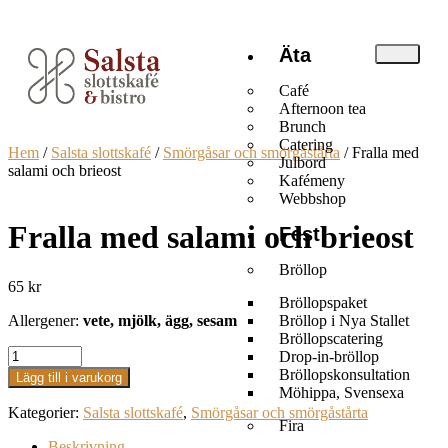
Äta
Café
Afternoon tea
Brunch
Catering
Hem
/
Salsta slottskafé
/
Smörgåsar och smörgåstårta
/ Fralla med
Julbord
salami och brieost
Kafémeny
Webbshop
Fralla med salami och brieost
Fest
Bröllop
65
kr
Bröllopspaket
Allergener:
vete,
mjölk, ägg, sesam
Bröllop i Nya Stallet
Bröllopscatering
Drop-in-bröllop
Bröllopskonsultation
Lägg till i varukorg
Möhippa, Svensexa
Kategorier:
Salsta slottskafé
,
Smörgåsar och smörgåstårta
Fira
Beskrivning