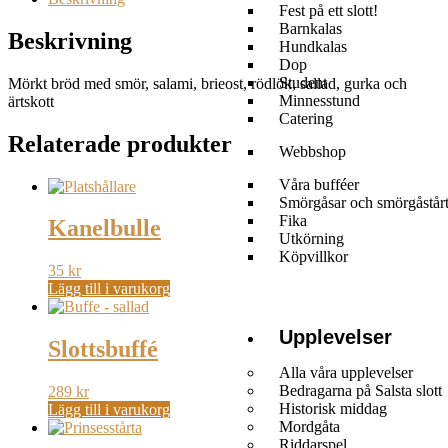
Fest på ett slott!
Barnkalas
Beskrivning
Hundkalas
Dop
Student
Mörkt bröd med smör, salami, brieost, rödlök, sallad, gurka och
Minnesstund
ärtskott
Catering
Relaterade produkter
Webbshop
Våra bufféer
Smörgåsar och smörgåstår
Fika
Kanelbulle
Utkörning
Köpvillkor
35
kr
Lägg till i varukorg
Upplevelser
Slottsbuffé
Alla våra upplevelser
Bedragarna på Salsta slott
289
kr
Historisk middag
Lägg till i varukorg
Mordgåta
Riddarspel