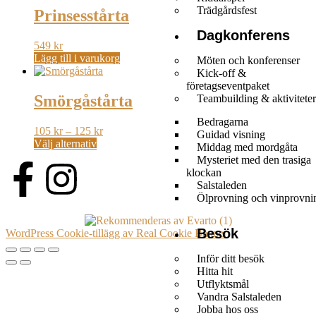
Trädgårdsfest
Prinsesstårta
Dagkonferens
549
kr
Lägg till i varukorg
Möten och konferenser
Kick-off &
företagseventpaket
Smörgåstårta
Teambuilding & aktiviteter
Bedragarna
105
kr
–
125
kr
Guidad visning
Välj alternativ
Middag med mordgåta
Mysteriet med den trasiga
klockan
Salstaleden
Ölprovning och vinprovni
Besök
WordPress Cookie-tillägg av Real Cookie Banner
Inför ditt besök
Hitta hit
Utflyktsmål
Vandra Salstaleden
Jobba hos oss