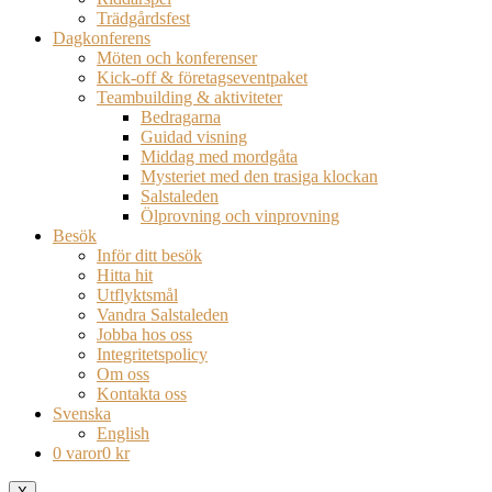
Trädgårdsfest
Dagkonferens
Möten och konferenser
Kick-off & företagseventpaket
Teambuilding & aktiviteter
Bedragarna
Guidad visning
Middag med mordgåta
Mysteriet med den trasiga klockan
Salstaleden
Ölprovning och vinprovning
Besök
Inför ditt besök
Hitta hit
Utflyktsmål
Vandra Salstaleden
Jobba hos oss
Integritetspolicy
Om oss
Kontakta oss
Svenska
English
0 varor
0 kr