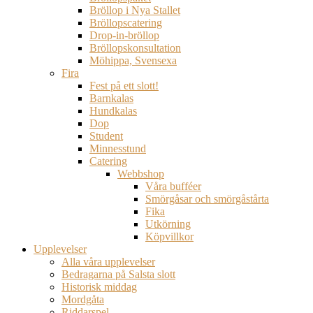
Bröllop i Nya Stallet
Bröllopscatering
Drop-in-bröllop
Bröllopskonsultation
Möhippa, Svensexa
Fira
Fest på ett slott!
Barnkalas
Hundkalas
Dop
Student
Minnesstund
Catering
Webbshop
Våra bufféer
Smörgåsar och smörgåstårta
Fika
Utkörning
Köpvillkor
Upplevelser
Alla våra upplevelser
Bedragarna på Salsta slott
Historisk middag
Mordgåta
Riddarspel