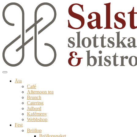
Äta
Café
Afternoon tea
Brunch
Catering
Julbord
Kafémeny
Webbshop
Fest
Bröllop
Bröllopspaket