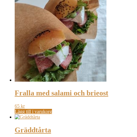
Fralla med salami och brieost
65
kr
Lägg till i varukorg
Gräddtårta