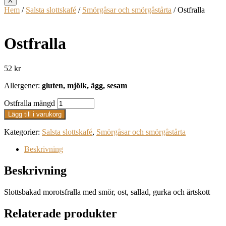
X
Hem
/
Salsta slottskafé
/
Smörgåsar och smörgåstårta
/ Ostfralla
Ostfralla
52
kr
Allergener:
gluten,
mjölk, ägg, sesam
Ostfralla mängd
Lägg till i varukorg
Kategorier:
Salsta slottskafé
,
Smörgåsar och smörgåstårta
Beskrivning
Beskrivning
Slottsbakad morotsfralla med smör, ost, sallad, gurka och ärtskott
Relaterade produkter