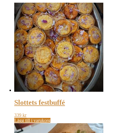
Slottets festbuffé
339
kr
Lägg till i varukorg